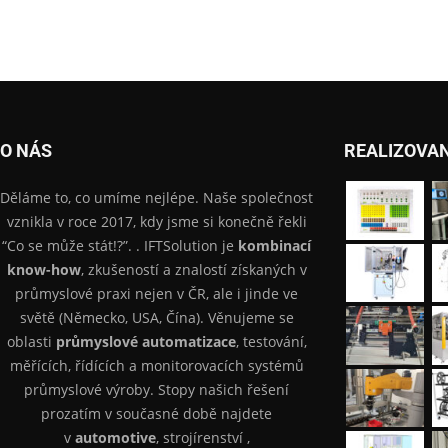
O NÁS
REALIZOVA
Děláme to, co umíme nejlépe. Naše společnost
vznikla v roce 2017, kdy jsme si konečně řekli
“Co se může stát!?”. . IFTSolution je
kombinací
know-how
, zkušeností a znalostí získaných v
průmyslové praxi nejen v ČR, ale i jinde ve
světě (Německo, USA, Čína). Věnujeme se
oblasti
průmyslové automatizace
, testování,
měřících, řídících a monitorovacích systémů
průmyslové výroby. Stopy našich řešení
prozatím v současné době najdete
v
automotive
, strojírenství ,