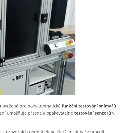
ní navržené pro poloautomatické
funkční testování snímačů
zení umožňuje přesné a opakovatelné
testování senzorů
v
aci provozních podmínek, ve kterých snímače pracují.