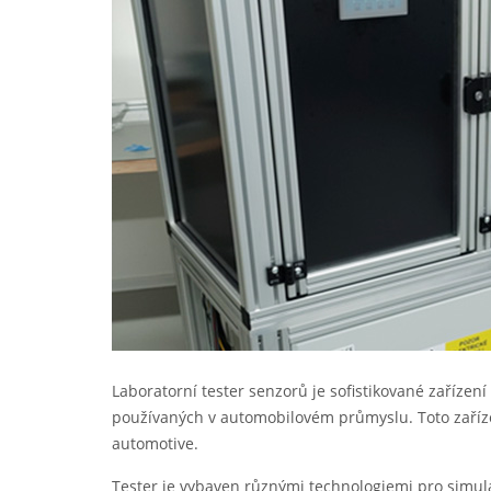
Laboratorní tester senzorů je sofistikované zaříze
používaných v automobilovém průmyslu. Toto zaří
automotive.
Tester je vybaven různými technologiemi pro simul