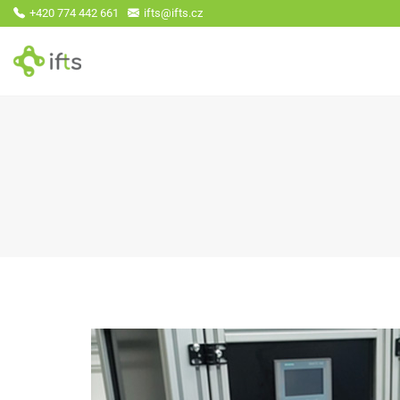
+420 774 442 661
ifts@ifts.cz