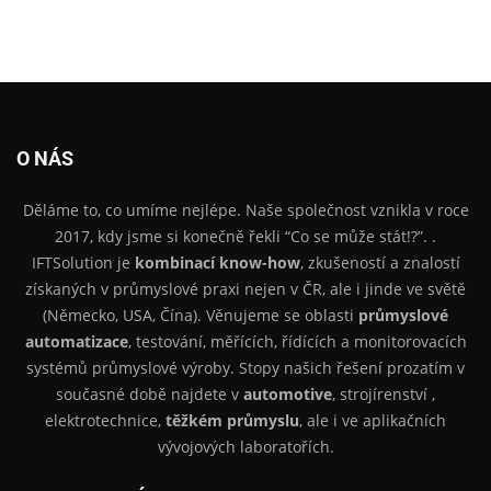
O NÁS
Děláme to, co umíme nejlépe. Naše společnost vznikla v roce
2017, kdy jsme si konečně řekli “Co se může stát!?”. .
IFTSolution je
kombinací know-how
, zkušeností a znalostí
získaných v průmyslové praxi nejen v ČR, ale i jinde ve světě
(Německo, USA, Čína). Věnujeme se oblasti
průmyslové
automatizace
, testování, měřících, řídících a monitorovacích
systémů průmyslové výroby. Stopy našich řešení prozatím v
současné době najdete v
automotive
, strojírenství ,
elektrotechnice,
těžkém průmyslu
, ale i ve aplikačních
vývojových laboratořích.