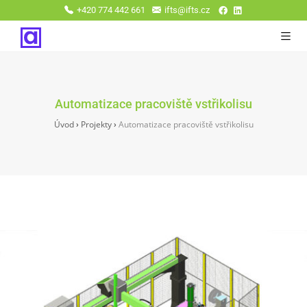
+420 774 442 661
ifts@ifts.cz
Automatizace pracoviště vstřikolisu
Úvod
›
Projekty
›
Automatizace pracoviště vstřikolisu