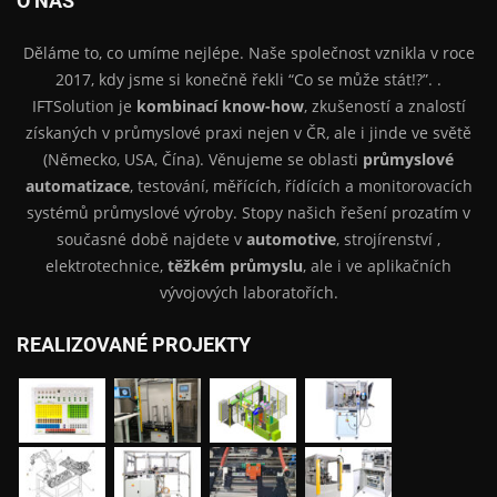
O NÁS
Děláme to, co umíme nejlépe. Naše společnost vznikla v roce
2017, kdy jsme si konečně řekli “Co se může stát!?”. .
IFTSolution je
kombinací know-how
, zkušeností a znalostí
získaných v průmyslové praxi nejen v ČR, ale i jinde ve světě
(Německo, USA, Čína). Věnujeme se oblasti
průmyslové
automatizace
, testování, měřících, řídících a monitorovacích
systémů průmyslové výroby. Stopy našich řešení prozatím v
současné době najdete v
automotive
, strojírenství ,
elektrotechnice,
těžkém průmyslu
, ale i ve aplikačních
vývojových laboratořích.
REALIZOVANÉ PROJEKTY