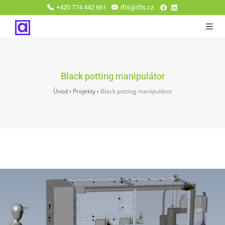
+420 774 442 661
ifts@ifts.cz
Black potting manipulátor
Úvod
›
Projekty
›
Black potting manipulátor