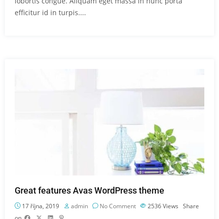
lobortis congue. Aliquam eget massa in nunc porta
efficitur id in turpis....
Great features Avas WordPress theme
17 října, 2019
admin
No Comment
2536
Views
Share
on