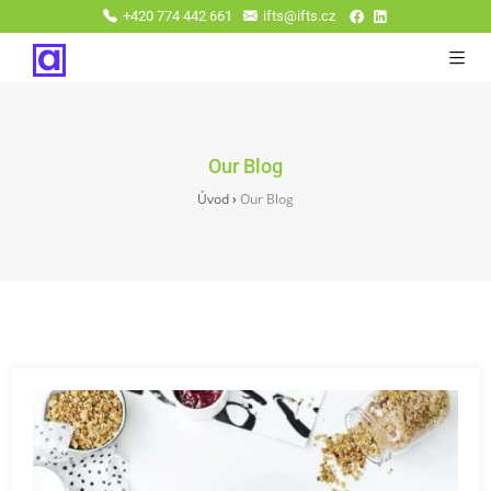
+420 774 442 661
ifts@ifts.cz
Our Blog
Úvod
›
Our Blog