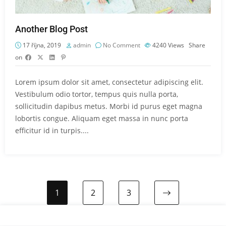
Another Blog Post
17 října, 2019
admin
No Comment
4240
Views
Share
on
Lorem ipsum dolor sit amet, consectetur adipiscing elit.
Vestibulum odio tortor, tempus quis nulla porta,
sollicitudin dapibus metus. Morbi id purus eget magna
lobortis congue. Aliquam eget massa in nunc porta
efficitur id in turpis....
1
2
3
Next page