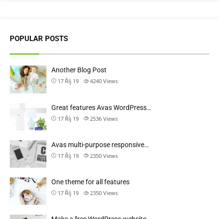
POPULAR POSTS
Another Blog Post
17 Říj 19
4240
Views
Great features Avas WordPress…
17 Říj 19
2536
Views
Avas multi-purpose responsive…
17 Říj 19
2350
Views
One theme for all features
17 Říj 19
2350
Views