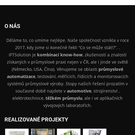
O NÁS
Děláme to, co umíme nejlépe. Naše společnost vznikla v roce
2017, kdy jsme si konečně řekli “Co se může stát!?”. .
IFTSolution je
kombinací know-how
, zkušeností a znalostí
získaných v průmyslové praxi nejen v ČR, ale i jinde ve světě
(Německo, USA, Čína). Věnujeme se oblasti
průmyslové
automatizace
, testování, měřících, řídících a monitorovacích
systémů průmyslové výroby. Stopy našich řešení prozatím v
současné době najdete v
automotive
, strojírenství ,
elektrotechnice,
těžkém průmyslu
, ale i ve aplikačních
vývojových laboratořích.
REALIZOVANÉ PROJEKTY