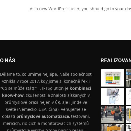
As a new WordPress user, you should go to
your da
O NÁS
REALIZOVA
Děláme to, co umíme nejlépe. Naše společnost
vznikla v roce 2017, kdy jsme si konečně řekli
“Co se může stát!?”. . IFTSolution je
kombinací
know-how
, zkušeností a znalostí získaných v
průmyslové praxi nejen v ČR, ale i jinde ve
světě (Německo, USA, Čína). Věnujeme se
oblasti
průmyslové automatizace
, testování,
měřících, řídících a monitorovacích systémů
průmyslové výroby. Stopy našich řešení